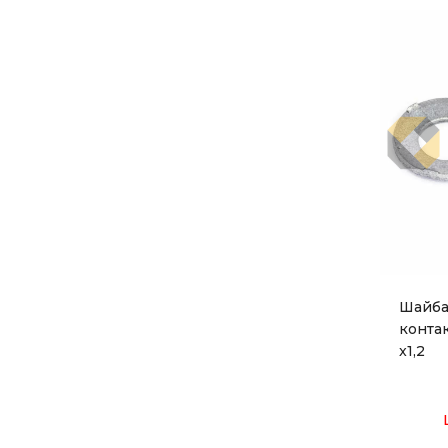
Шайба
контак
x1,2