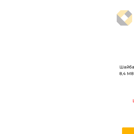
Шайба
8,4 M8