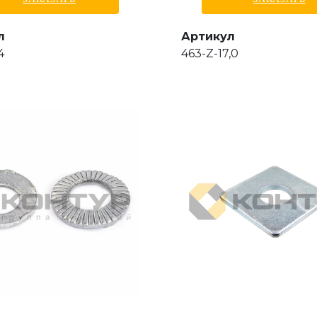
л
Артикул
4
463-Z-17,0