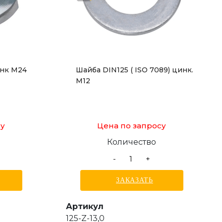
инк M24
Шайба DIN125 ( ISO 7089) цинк.
М12
су
Цена по запросу
Количество
-
+
ЗАКАЗАТЬ
Артикул
125-Z-13,0