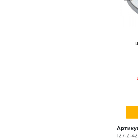
Ш
Артику
127-Z-42