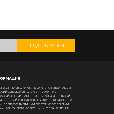
ПОДПИСАТЬСЯ
ФОРМАЦИЯ
 охраняются законом. Перепечатка материалов и
афий допускается только с письменного
в сайта и при наличии активной ссылки на сайт
рмация на сайте, носит ознакомительный характер и
х не является публичной офертой, определяемой
37 Гражданского кодекса РФ. © Группа компаний