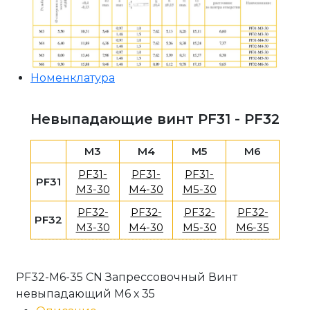
Номенклатура
Невыпадающие винт PF31 - PF32
M3
M4
M5
M6
PF31-
PF31-
PF31-
PF31
M3-30
M4-30
M5-30
PF32-
PF32-
PF32-
PF32-
PF32
M3-30
M4-30
M5-30
M6-35
PF32-M6-35 CN Запрессовочный Винт
невыпадающий М6 х 35