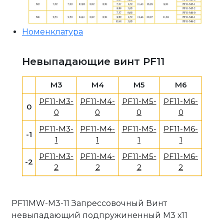
Номенклатура
Невыпадающие винт PF11
M3
M4
M5
M6
PF11-M3-
PF11-M4-
PF11-M5-
PF11-M6-
0
0
0
0
0
PF11-M3-
PF11-M4-
PF11-M5-
PF11-M6-
-1
1
1
1
1
PF11-M3-
PF11-M4-
PF11-M5-
PF11-M6-
-2
2
2
2
2
PF11MW-M3-11 Запрессовочный Винт
невыпадающий подпружиненный М3 х11