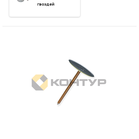
гвоздей