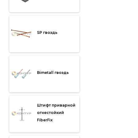
SP гвоздь
Bimetall гвоздь
Штифт приварной
огнестойкий
FiberFix