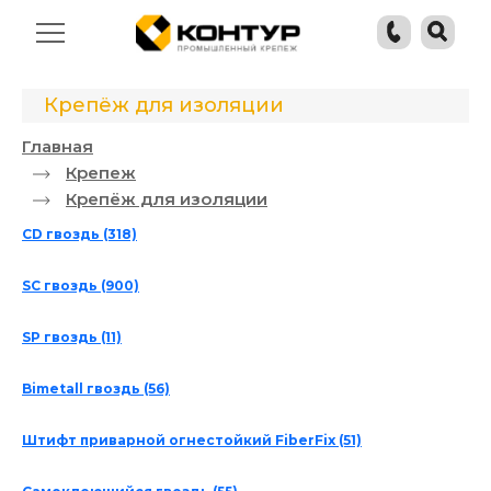
Крепёж для изоляции
Главная
Крепеж
Крепёж для изоляции
СD гвоздь
(318)
SC гвоздь
(900)
SP гвоздь
(11)
Bimetall гвоздь
(56)
Штифт приварной огнестойкий FiberFix
(51)