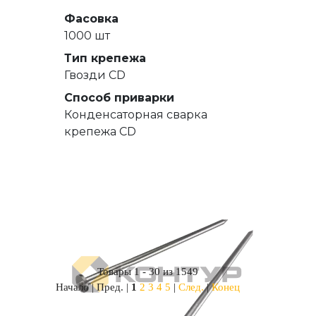
Фасовка
1000 шт
Тип крепежа
Гвозди СD
Способ приварки
Конденсаторная сварка
крепежа CD
Товары 1 - 30 из 1549
Начало | Пред. |
1
2
3
4
5
|
След.
|
Конец