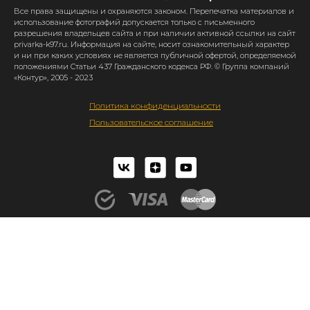
Все права защищены и охраняются законом. Перепечатка материалов и
использование фотографий допускается только с письменного
разрешения владельцев сайта и при наличии активной ссылки на сайт
privarka-k97.ru. Информация на сайте, носит ознакомительный характер
и ни при каких условиях не является публичной офертой, определяемой
положениями Статьи 437 Гражданского кодекса РФ. © Группа компаний
«Контур», 2005 - 2023
Политика конфиденциальности
Пользовательское соглашение